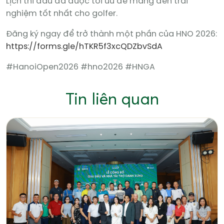
Lịch thi đấu đã được tối ưu để mang đến trải
nghiệm tốt nhất cho golfer.
Đăng ký ngay để trở thành một phần của HNO 2026:
https://forms.gle/hTKR5f3xcQDZbvSdA
#HanoiOpen2026 #hno2026 #HNGA
Tin liên quan