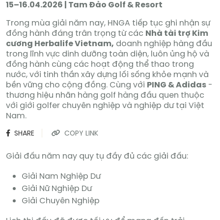
15–16.04.2026 | Tam Đảo Golf & Resort
Trong mùa giải năm nay, HNGA tiếp tục ghi nhận sự
đồng hành đáng trân trọng từ các
Nhà tài trợ Kim
cương Herbalife Vietnam,
doanh nghiệp hàng đầu
trong lĩnh vực dinh dưỡng toàn diện, luôn ủng hộ và
đồng hành cùng các hoạt động thể thao trong
nước, với tinh thần xây dựng lối sống khỏe mạnh và
bền vững cho cộng đồng. Cùng với
PING
& Adidas
-
thương hiệu nhãn hàng golf hàng đầu quen thuộc
với giới golfer chuyên nghiệp và nghiệp dư tại Việt
Nam.
SHARE
COPY LINK
Giải đấu năm nay quy tụ đầy đủ các giải đấu:
Giải Nam Nghiệp Dư
Giải Nữ Nghiệp Dư
Giải Chuyên Nghiệp