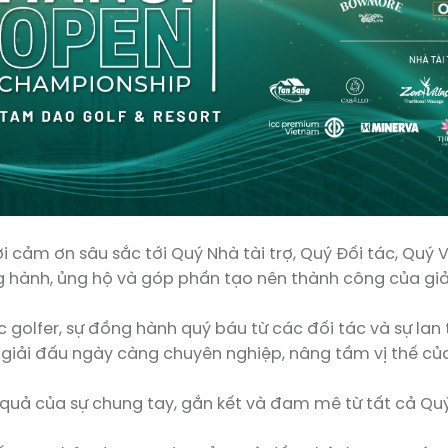
lời cảm ơn sâu sắc tới Quý Nhà tài trợ, Quý Đối tác, Quý
 hành, ủng hộ và góp phần tạo nên thành công của giả
c golfer, sự đồng hành quý báu từ các đối tác và sự la
 giải đấu ngày càng chuyên nghiệp, nâng tầm vị thế của
 quả của sự chung tay, gắn kết và đam mê từ tất cả Quý 