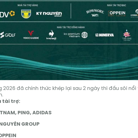
 2026 đã chính thức khép lại sau 2 ngày thi đấu sôi nổi 
n.
tài trợ:
ETNAM, PING, ADIDAS
Ỷ NGUYÊN GROUP
OPPEIN