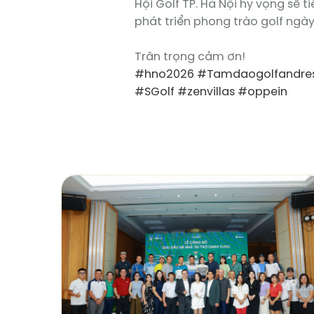
Hội Golf TP. Hà Nội hy vọng sẽ 
phát triển phong trào golf ngà
Trân trọng cảm ơn!
#hno2026
#Tamdaogolfandres
#SGolf
#zenvillas
#oppein