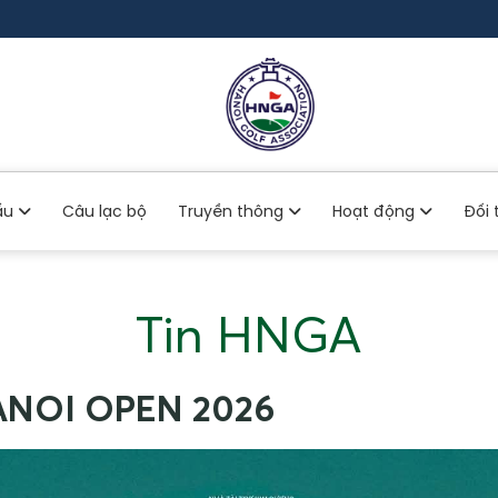
đấu
Câu lạc bộ
Truyền thông
Hoạt động
Đối 
Tin HNGA
NOI OPEN 2026