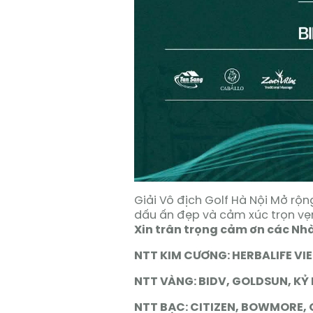
Giải Vô địch Golf Hà Nội Mở rộng
dấu ấn đẹp và cảm xúc trọn vẹ
Xin trân trọng cảm ơn các Nhà 
NTT KIM CƯƠNG: HERBALIFE VI
NTT VÀNG: BIDV, GOLDSUN, K
NTT BẠC: CITIZEN, BOWMORE, 