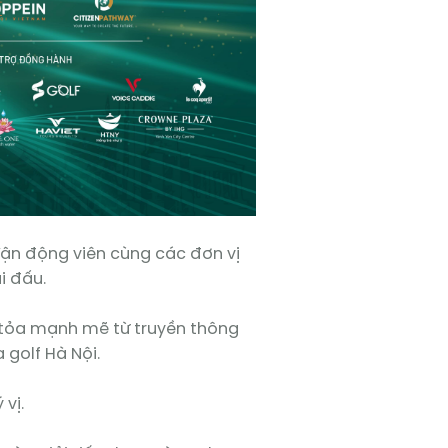
 Vận động viên cùng các đơn vị
i đấu.
n tỏa mạnh mẽ từ truyền thông
 golf Hà Nội.
vị.