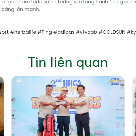
tiếp tục nhận được sự tin tưởng và đồng hành trong các
y càng lớn mạnh.
ort
#herbalife
#Ping
#adidas
#vtvcab
#GOLDSUN
#ky
Tin liên quan