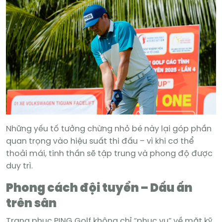
Những yếu tố tưởng chừng nhỏ bé này lại góp phần
quan trọng vào hiệu suất thi đấu – vì khi cơ thể
thoải mái, tinh thần sẽ tập trung và phong độ được
duy trì.
Phong cách đội tuyển – Dấu ấn
trên sân
Trang phục PING Golf không chỉ “phục vụ” về mặt kỹ