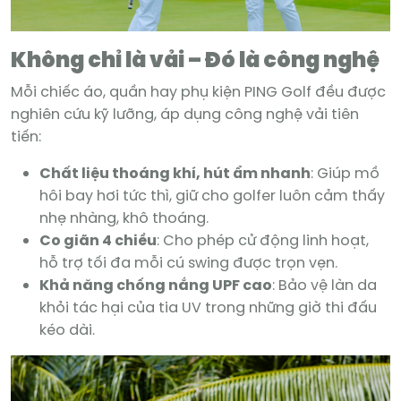
Không chỉ là vải – Đó là công nghệ
Mỗi chiếc áo, quần hay phụ kiện PING Golf đều được
nghiên cứu kỹ lưỡng, áp dụng công nghệ vải tiên
tiến:
Chất liệu thoáng khí, hút ẩm nhanh
: Giúp mồ
hôi bay hơi tức thì, giữ cho golfer luôn cảm thấy
nhẹ nhàng, khô thoáng.
Co giãn 4 chiều
: Cho phép cử động linh hoạt,
hỗ trợ tối đa mỗi cú swing được trọn vẹn.
Khả năng chống nắng UPF cao
: Bảo vệ làn da
khỏi tác hại của tia UV trong những giờ thi đấu
kéo dài.